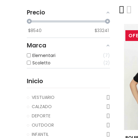
Precio
$
8540
$
33241
OF
Marca
Elementari
7
Scoletto
2
Inicio
VESTUARIO
CALZADO
DEPORTE
OUTDOOR
INFANTIL
POLE