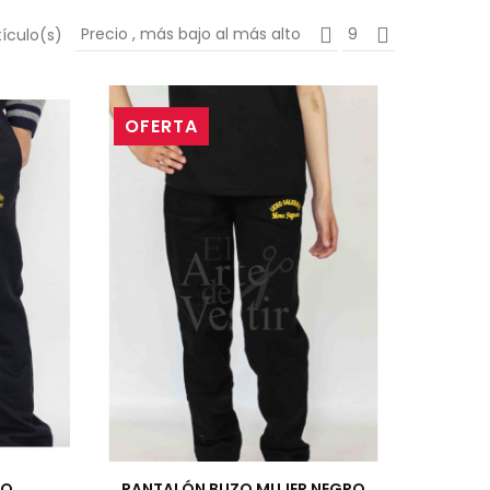
Precio , más bajo al más alto
9
ículo(s)
OFERTA
RO
PANTALÓN BUZO MUJER NEGRO