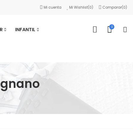
Mi cuenta
Mi Wishlist(
0
)
Comparar(
0
)
0
R
INFANTIL
agnano