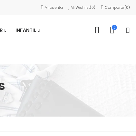
Mi cuenta
Mi Wishlist(
0
)
Comparar(
0
)
0
R
INFANTIL
s