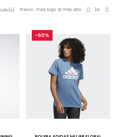
Precio , más bajo al más alto
24
culo(s)
-60%
AINING
POLERA ADIDAS MUJER FLORAL