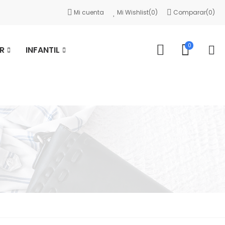
Mi cuenta
Mi Wishlist(
0
)
Comparar(
0
)
0
R
INFANTIL