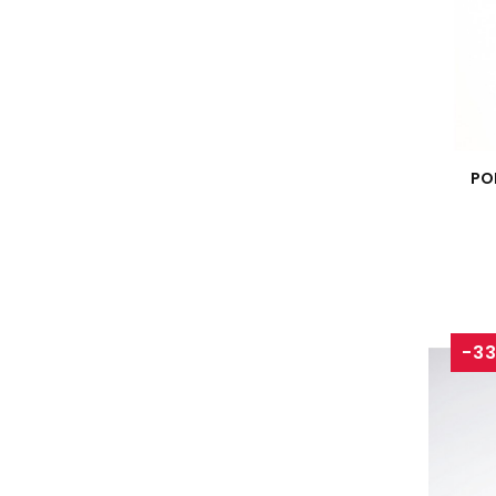
PO
-3