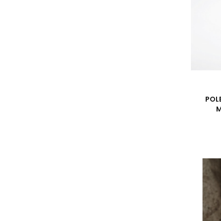
POL
M