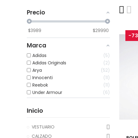
Precio
$
3989
$
29990
-7
Marca
Adidas
5
Adidas Originals
2
Arya
52
Innocenti
11
Reebok
11
Under Armour
6
Inicio
VESTUARIO
CALZADO
POLE